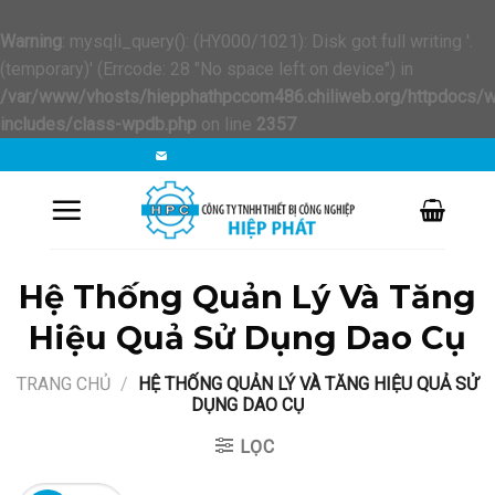
Warning
: mysqli_query(): (HY000/1021): Disk got full writing '.
(temporary)' (Errcode: 28 "No space left on device") in
/var/www/vhosts/hiepphathpccom486.chiliweb.org/httpdocs/
includes/class-wpdb.php
on line
2357
Chuyển
info@hiepphat.com.vn
đến
nội
dung
Hệ Thống Quản Lý Và Tăng
Hiệu Quả Sử Dụng Dao Cụ
TRANG CHỦ
/
HỆ THỐNG QUẢN LÝ VÀ TĂNG HIỆU QUẢ SỬ
DỤNG DAO CỤ
LỌC