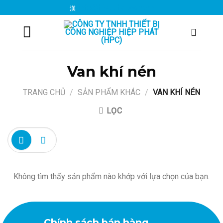
Chuyển
info@hiepphat.com.vn
đến
nội
dung
Van khí nén
TRANG CHỦ
/
SẢN PHẨM KHÁC
/
VAN KHÍ NÉN
LỌC
Không tìm thấy sản phẩm nào khớp với lựa chọn của bạn.
Chính sách bán hàng