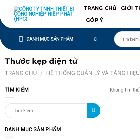
Chuyển
TRANG CHỦ
GIỚI T
đến
nội
GÓP Ý
dung
Tìm
DANH MỤC SẢN PHẨM
kiếm:
Thước kẹp điện tử
TRANG CHỦ
/
HỆ THỐNG QUẢN LÝ VÀ TĂNG HIỆU
TÌM KIẾM
Không tìm thấ
Tìm
kiếm:
DANH MỤC SẢN PHẨM