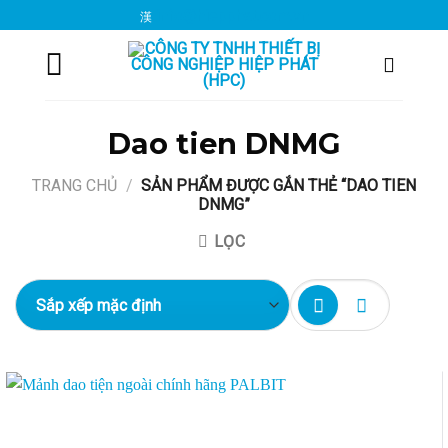
Chuyển
info@hiepphat.com.vn
đến
nội
dung
Dao tien DNMG
TRANG CHỦ
/
SẢN PHẨM ĐƯỢC GẮN THẺ “DAO TIEN
DNMG”
LỌC