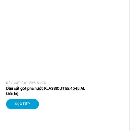
DẦU CẮT GỌT PHA NƯỚC
Dầu cắt gọt pha nước KLASSICUT EE 4545 AL
Liên hệ
ĐỌC TIẾP