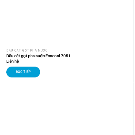
DẦU CẮT GỌT PHA NƯỚC
Dầu cắt gọt pha nước Ecocool 705 I
Liên hệ
ĐỌC TIẾP