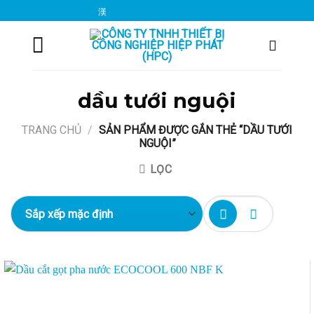
Chuyển
info@hiepphat.com.vn
đến
nội
dung
dầu tưới nguội
TRANG CHỦ
/
SẢN PHẨM ĐƯỢC GẮN THẺ “DẦU TƯỚI
NGUỘI”
LỌC