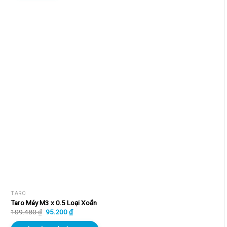
TARO
Taro Máy M3 x 0.5 Loại Xoắn
Giá
Giá
109.480
₫
95.200
₫
gốc
hiện
là:
tại