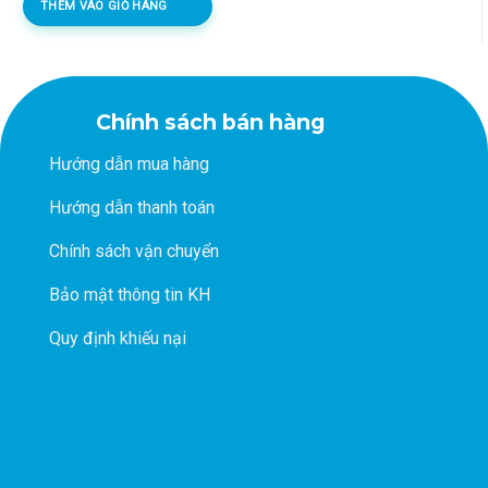
THÊM VÀO GIỎ HÀNG
109.480 ₫.
là:
95.200 ₫.
Chính sách bán hàng
Hướng dẫn mua hàng
Hướng dẫn thanh toán
Chính sách vận chuyển
Bảo mật thông tin KH
Quy định khiếu nại