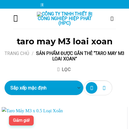
Chuyển
info@hiepphat.com.vn
đến
nội
dung
taro may M3 loai xoan
TRANG CHỦ
/
SẢN PHẨM ĐƯỢC GẮN THẺ “TARO MAY M3
LOAI XOAN”
LỌC
Giảm giá!