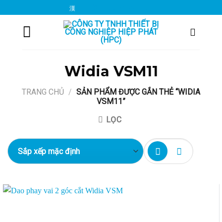
Chuyển
info@hiepphat.com.vn
đến
nội
dung
Widia VSM11
TRANG CHỦ
/
SẢN PHẨM ĐƯỢC GẮN THẺ “WIDIA
VSM11”
LỌC