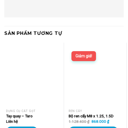
SẢN PHẨM TƯƠNG TỰ
Giảm giá!
DỤNG CỤ CẮT GỌT
REN CẤY
Tay quay – Taro
Bộ ren cấy M8 x 1.25, 1.5D
Giá
Giá
Liên hệ
1.128.400
₫
868.000
₫
gốc
hiện