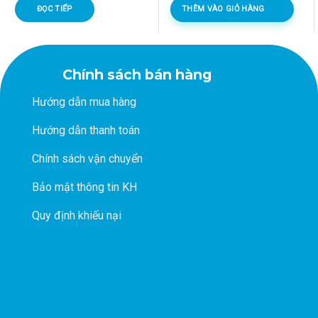
là:
tại
ĐỌC TIẾP
THÊM VÀO GIỎ HÀNG
1.128.400 ₫.
là:
868.000 ₫.
Chính sách bán hàng
Hướng dẫn mua hàng
Hướng dẫn thanh toán
Chính sách vận chuyển
Bảo mật thông tin KH
Quy định khiếu nại