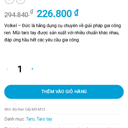
Giá
226.800
₫
Giá
₫
294.840
gốc
hiện
là:
tại
Volkel – Đức là hãng dụng cụ chuyên về giải pháp gia công
294.840 ₫.
là:
ren. Mũi taro tay được sản xuất với nhiều chuẩn khác nhau,
226.800 ₫.
đáp ứng hầu hết các yêu cầu gia công.
Còn 3 trong kho
Bộ 3 Mũi Taro Tay M3 x 0.5 loại thẳng số lượng
THÊM VÀO GIỎ HÀNG
SKU:
Bộ Ren Cấy M5-M12
Danh mục:
Taro
,
Taro tay