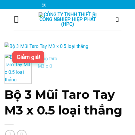
Chuyển
info@hiepphat.com.vn
đến
nội
dung
Giảm giá!
Bộ 3 Mũi Taro Tay
M3 x 0.5 loại thẳng