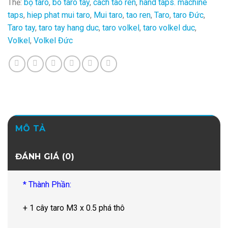
Thẻ:
bộ taro
,
bo taro tay
,
cach tao ren
,
hand taps. machine
taps
,
hiep phat mui taro
,
Mui taro
,
tao ren
,
Taro
,
taro Đức
,
Taro tay
,
taro tay hang duc
,
taro volkel
,
taro volkel duc
,
Volkel
,
Volkel Đức
MÔ TẢ
ĐÁNH GIÁ (0)
* Thành Phần:
+ 1 cây taro M3 x 0.5 phá thô