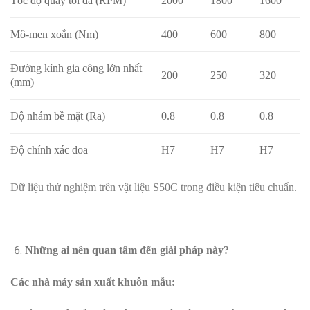
Tốc độ quay tối đa (RPM)
2000
1800
1600
Mô-men xoắn (Nm)
400
600
800
Đường kính gia công lớn nhất
200
250
320
(mm)
Độ nhám bề mặt (Ra)
0.8
0.8
0.8
Độ chính xác doa
H7
H7
H7
Dữ liệu thử nghiệm trên vật liệu S50C trong điều kiện tiêu chuẩn.
Những ai nên quan tâm đến giải pháp này?
Các nhà máy sản xuất khuôn mẫu: