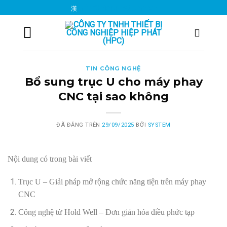
Chuyển
info@hiepphat.com.vn
đến
nội
dung
TIN CÔNG NGHỆ
Bổ sung trục U cho máy phay
CNC tại sao không
ĐÃ ĐĂNG TRÊN
29/09/2025
BỞI
SYSTEM
Nội dung có trong bài viết
Trục U – Giải pháp mở rộng chức năng tiện trên máy phay
CNC
Công nghệ từ Hold Well – Đơn giản hóa điều phức tạp