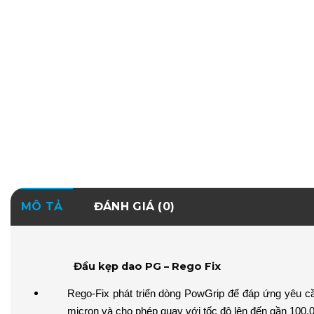
MÔ TẢ
ĐÁNH GIÁ (0)
Đầu kẹp dao PG – Rego Fix
Rego-Fix phát triển dòng PowGrip để đáp ứng yêu cầ
micron và cho phép quay với tốc độ lên đến gần 100.