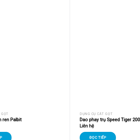
 GỌT
DỤNG CỤ CẮT GỌT
 ren Palbit
Dao phay trụ Speed Tiger 200
Liên hệ
P
ĐỌC TIẾP