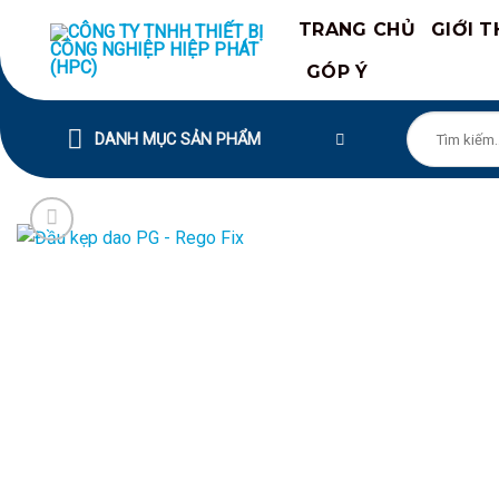
Chuyển
TRANG CHỦ
GIỚI T
đến
nội
GÓP Ý
dung
Tìm
DANH MỤC SẢN PHẨM
kiếm: