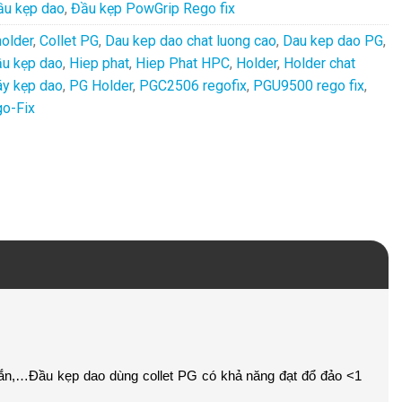
ầu kẹp dao
,
Đầu kẹp PowGrip Rego fix
holder
,
Collet PG
,
Dau kep dao chat luong cao
,
Dau kep dao PG
,
u kẹp dao
,
Hiep phat
,
Hiep Phat HPC
,
Holder
,
Holder chat
y kẹp dao
,
PG Holder
,
PGC2506 regofix
,
PGU9500 rego fix
,
o-Fix
ngắn,…Đầu kẹp dao dùng collet PG có khả năng đạt đổ đảo <1