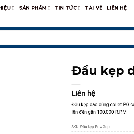
HIỆU
SẢN PHẨM
TIN TỨC
TẢI VỀ
LIÊN HỆ
Đầu kẹp d
Liên hệ
Đầu kẹp dao dùng collet PG c
lên đến gần 100.000 R.P.M
SKU:
Đầu kẹp PowGrip