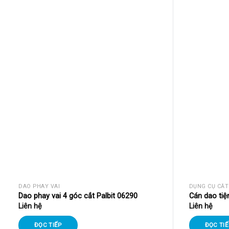
DAO PHAY VAI
DỤNG CỤ CẮT
Dao phay vai 4 góc cắt Palbit 06290
Cán dao tiện
Liên hệ
Liên hệ
ĐỌC TIẾP
ĐỌC TIẾ