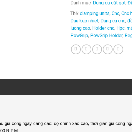
Danh mục:
Dụng cụ cắt gọt
,
Đ
Thẻ:
clamping units
,
Cnc
,
Cnc 
Dau kep nhiet
,
Dung cu cnc
,
đầ
luong cao
,
Holder cnc
,
Hpc
,
má
PowGrip
,
PowGrip Holder
,
Reg
u gia công ngày càng cao: độ chính xác cao, thời gian gia công 
000 R.P.M