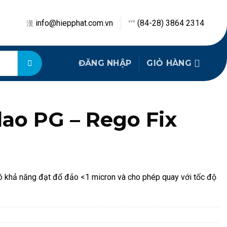
info@hiepphat.com.vn
(84-28) 3864 2314
ĐĂNG NHẬP
GIỎ HÀNG
ao PG – Rego Fix
ó khả năng đạt đổ đảo <1 micron và cho phép quay với tốc độ