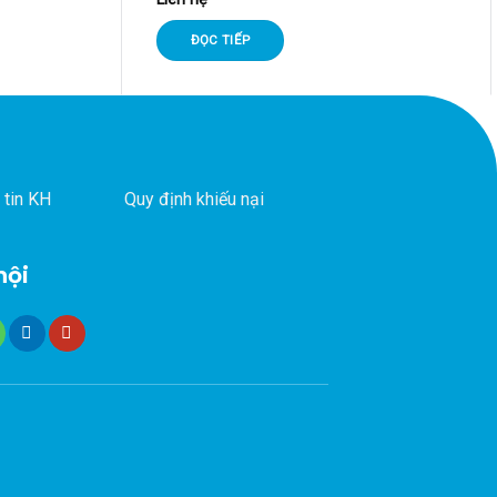
ĐỌC TIẾP
 tin KH
Quy định khiếu nại
hội