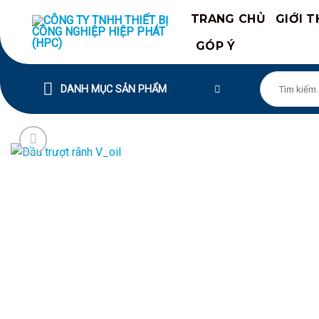
Chuyển
TRANG CHỦ
GIỚI T
đến
nội
GÓP Ý
dung
Tìm
DANH MỤC SẢN PHẨM
kiếm: