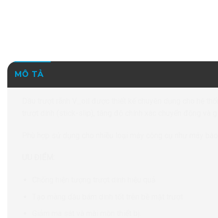
MÔ TẢ
Dầu trượt rãnh V_oil được thiết kế chuyên dụng cho hệ thố
trượt dính (stick-slip), tăng độ chính xác chuyển động và 
Phù hợp sử dụng cho nhiều loại máy công cụ như máy bào, 
ƯU ĐIỂM:
Chống hiện tượng trượt dính hiệu quả.
Tạo màng dầu bám dính tốt trên bề mặt trượt.
Giảm ma sát và mài mòn thiết bị.