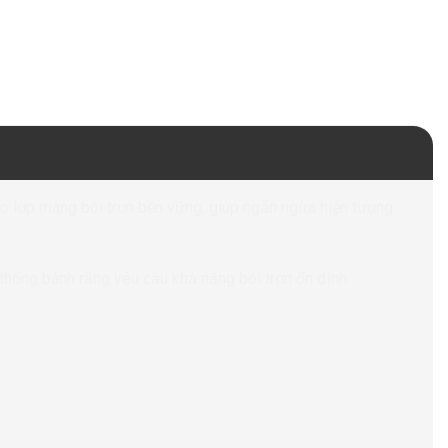
ạo lớp màng bôi trơn bền vững, giúp ngăn ngừa hiện tượng
hống bánh răng yêu cầu khả năng bôi trơn ổn định.