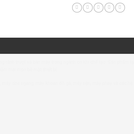
ng rãnh trượt và bàn máy trong ngành cơ khí chế tạo. Sản phẩm t
giảm mài mòn bề mặt thiết bị.
máy doa ngang, máy khoan đồ gá, máy tiện, máy phay và các hệ t