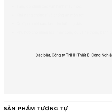
Tăng độ chính xác vận hành máy móc.
Khả năng chống rỉ và chống ăn mòn tốt.
Ổn định nhiệt cao, kéo dài tuổi thọ dầu.
Phù hợp cho nhiều loại máy công cụ và hệ thống bánh r
Đặc biệt, Công ty TNHH Thiết Bị Công Nghiệp H
SẢN PHẨM TƯƠNG TỰ