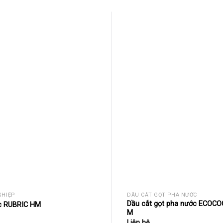
GHIỆP
DẦU CẮT GỌT PHA NƯỚC
Dầu cắt gọt pha nước ECOCO
ực RUBRIC HM
M
Liên hệ