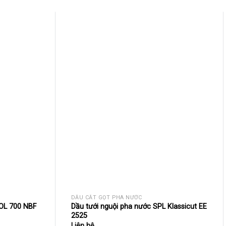
DẦU CẮT GỌT PHA NƯỚC
OL 700 NBF
Dầu tưới nguội pha nước SPL Klassicut EE
2525
Liên hệ